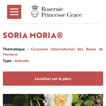
SORIA MORIA®
Thématique :
Concours International des Roses de
Monaco
Type :
Arbuste
Localiser sur le plan