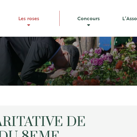
Les roses
Concours
L’Asso
RITATIVE DE
 DU 8EME