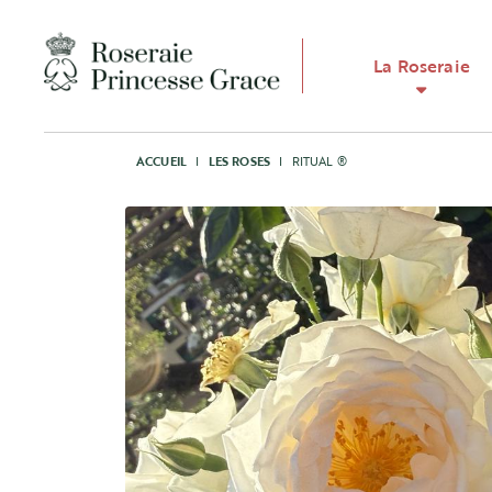
La Roseraie
ACCUEIL
I
LES ROSES
I
RITUAL ®