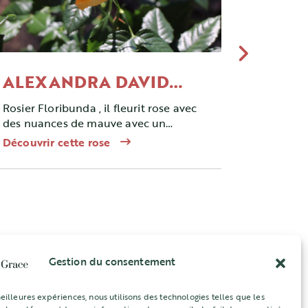
ALEXANDRA DAVID
ALEX
NEEL ®
Rosier Floribunda , il fleurit rose avec
Rosier dé
des nuances de mauve avec un
composite
parfum puissant. Il fleurit en vague
Découvrir cette rose
Découvrir
tout au long de la saison.
Gestion du consentement
meilleures expériences, nous utilisons des technologies telles que les