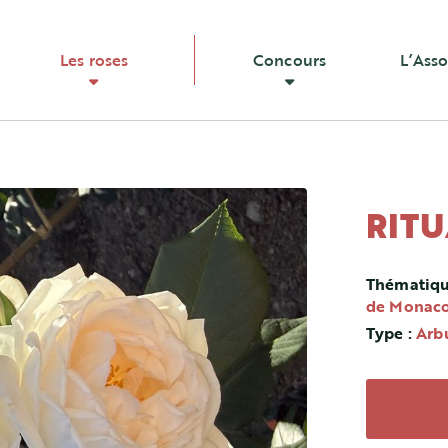
Les roses
Concours
L’Asso
RITU
Thématiq
de Monac
Type :
Arb