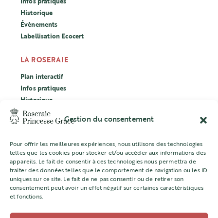
Infos pratiques
Historique
Évènements
Labellisation Ecocert
LA ROSERAIE
Plan interactif
Infos pratiques
Historique
Évènements
Gestion du consentement
Labellisation Ecocert
Pour offrir les meilleures expériences, nous utilisons des technologies
CONCOURS
telles que les cookies pour stocker et/ou accéder aux informations des
appareils. Le fait de consentir à ces technologies nous permettra de
L’ASSOCIATION
traiter des données telles que le comportement de navigation ou les ID
uniques sur ce site. Le fait de ne pas consentir ou de retirer son
Mentions légales
consentement peut avoir un effet négatif sur certaines caractéristiques
et fonctions.