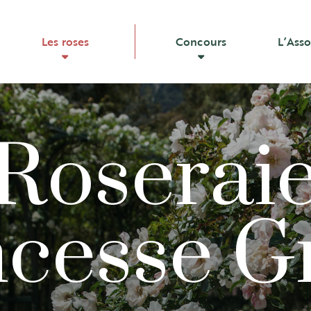
Les roses
Concours
L’Asso
Roserai
ncesse G