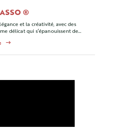
CASSO ®
légance et la créativité, avec des
ème délicat qui s’épanouissent de
.
e