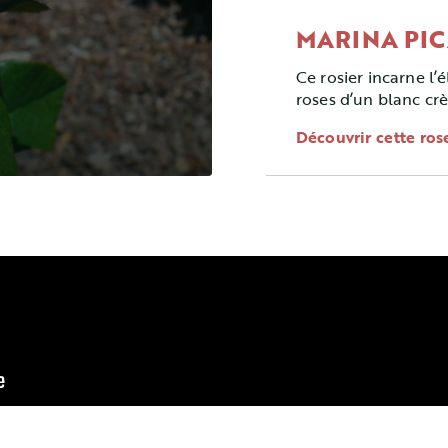
MARINA PI
Ce rosier incarne l’é
roses d’un blanc cr
mai jusqu’au gelées
Découvrir cette ros