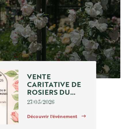
VENTE
CARITATIVE DE
ROSIERS DU
8EME
27/05/2026
CONCOURS
INTERNATIONAL
Découvrir l'événement
DE ROSES