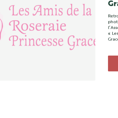
Gr
Retr
pho
l’As
« Le
Grac