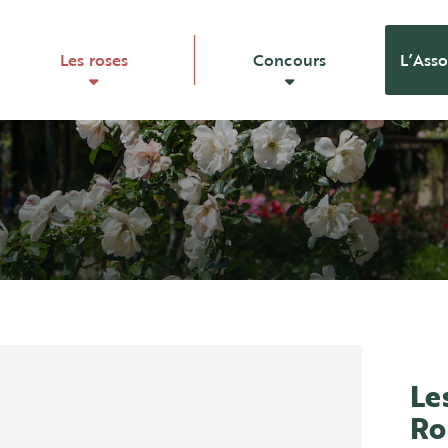
Les roses
Concours
L’Asso
Le
Ro