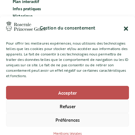
Plan interactif
Infos pratiques
Historique
Évènements
Gestion du consentement
Labellisation Ecocert
Pour offrir les meilleures expériences, nous utilisons des technologies
CONCOURS
telles que les cookies pour stocker et/ou accéder aux informations des
appareils. Le fait de consentir à ces technologies nous permettra de
L’ASSOCIATION
traiter des données telles que le comportement de navigation ou les ID
uniques sur ce site. Le fait de ne pas consentir ou de retirer son
Mentions légales
consentement peut avoir un effet négatif sur certaines caractéristiques
et fonctions.
Accepter
Direction de l’Aménagement Urbain
22 quai Jean Charles Rey -98000 MONACO
Refuser
+377 98 98 22 77
Préférences
amenagement@gouv.mc
Mentions légales