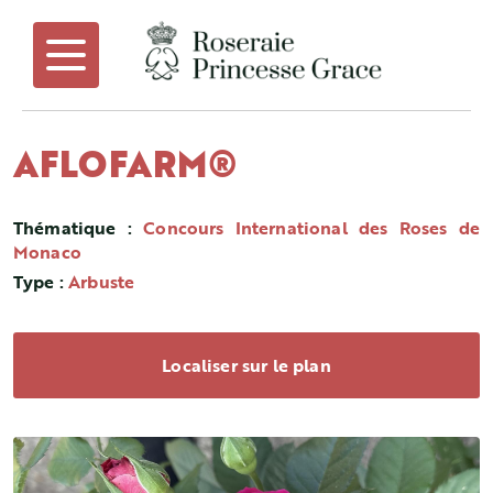
AFLOFARM®
Thématique :
Concours International des Roses de
Monaco
Type :
Arbuste
Localiser sur le plan