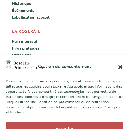
Historique
Évènements
Labellisation Ecocert
LA ROSERAIE
Plan interactif
Infos pratiques
Historique
Évènements
Gestion du consentement
Labellisation Ecocert
Pour offrir les meilleures expériences, nous utilisons des technologies
CONCOURS
telles que les cookies pour stocker et/ou accéder aux informations des
appareils. Le fait de consentir à ces technologies nous permettra de
L’ASSOCIATION
traiter des données telles que le comportement de navigation ou les ID
uniques sur ce site. Le fait de ne pas consentir ou de retirer son
Mentions légales
consentement peut avoir un effet négatif sur certaines caractéristiques
et fonctions.
Accepter