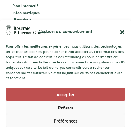
Plan interactif
Infos pratiques
Historique
Évènements
Gestion du consentement
Labellisation Ecocert
Pour offrir les meilleures expériences, nous utilisons des technologies
CONCOURS
telles que les cookies pour stocker et/ou accéder aux informations des
appareils. Le fait de consentir à ces technologies nous permettra de
L’ASSOCIATION
traiter des données telles que le comportement de navigation ou les ID
uniques sur ce site. Le fait de ne pas consentir ou de retirer son
Mentions légales
consentement peut avoir un effet négatif sur certaines caractéristiques
et fonctions.
Accepter
Direction de l’Aménagement Urbain
22 quai Jean Charles Rey -98000 MONACO
Refuser
+377 98 98 22 77
Préférences
amenagement@gouv.mc