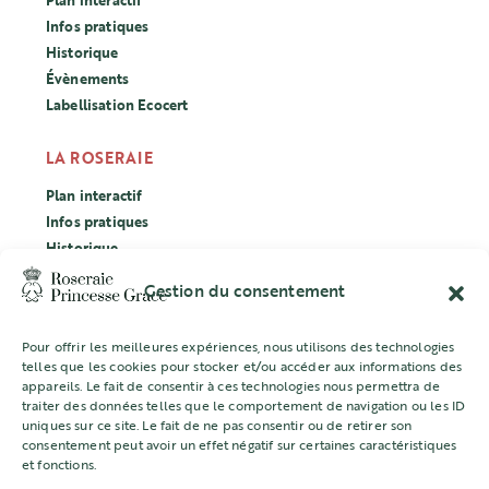
Plan interactif
Infos pratiques
Historique
Évènements
Labellisation Ecocert
LA ROSERAIE
Plan interactif
Infos pratiques
Historique
Évènements
Gestion du consentement
Labellisation Ecocert
Pour offrir les meilleures expériences, nous utilisons des technologies
CONCOURS
telles que les cookies pour stocker et/ou accéder aux informations des
appareils. Le fait de consentir à ces technologies nous permettra de
L’ASSOCIATION
traiter des données telles que le comportement de navigation ou les ID
uniques sur ce site. Le fait de ne pas consentir ou de retirer son
Mentions légales
consentement peut avoir un effet négatif sur certaines caractéristiques
et fonctions.