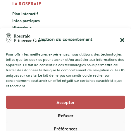
LA ROSERAIE
Plan interactif
Infos pratiques
Historique
Évènements
Gestion du consentement
Labellisation Ecocert
Pour offrir les meilleures expériences, nous utilisons des technologies
CONCOURS
telles que les cookies pour stocker et/ou accéder aux informations des
appareils. Le fait de consentir à ces technologies nous permettra de
L’ASSOCIATION
traiter des données telles que le comportement de navigation ou les ID
uniques sur ce site. Le fait de ne pas consentir ou de retirer son
Mentions légales
consentement peut avoir un effet négatif sur certaines caractéristiques
et fonctions.
Accepter
Direction de l’Aménagement Urbain
22 quai Jean Charles Rey -98000 MONACO
Refuser
+377 98 98 22 77
Préférences
amenagement@gouv.mc