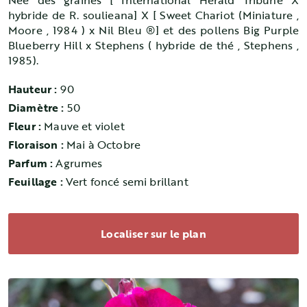
Née des graines [ International Herald Tribune X
hybride de R. soulieana] X [ Sweet Chariot (Miniature ,
Moore , 1984 ) x Nil Bleu ®] et des pollens Big Purple
Blueberry Hill x Stephens ( hybride de thé , Stephens ,
1985).
Hauteur :
90
Diamètre :
50
Fleur :
Mauve et violet
Floraison :
Mai à Octobre
Parfum :
Agrumes
Feuillage :
Vert foncé semi brillant
Localiser sur le plan