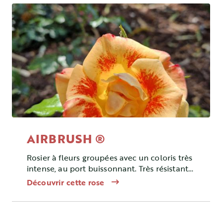
AIRBRUSH ®
Rosier à fleurs groupées avec un coloris très
intense, au port buissonnant. Très résistant
aux maladies.
Découvrir cette rose