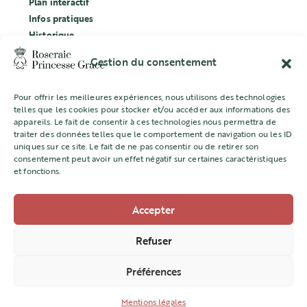
Plan interactif
Infos pratiques
Historique
Évènements
Gestion du consentement
Labellisation Ecocert
Pour offrir les meilleures expériences, nous utilisons des technologies
CONCOURS
telles que les cookies pour stocker et/ou accéder aux informations des
appareils. Le fait de consentir à ces technologies nous permettra de
L’ASSOCIATION
traiter des données telles que le comportement de navigation ou les ID
uniques sur ce site. Le fait de ne pas consentir ou de retirer son
Mentions légales
consentement peut avoir un effet négatif sur certaines caractéristiques
et fonctions.
Accepter
Direction de l’Aménagement Urbain
22 quai Jean Charles Rey -98000 MONACO
Refuser
+377 98 98 22 77
Préférences
amenagement@gouv.mc
Mentions légales