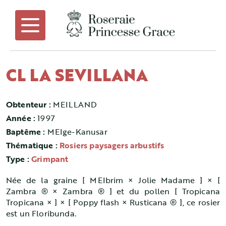
CL LA SEVILLANA
Obtenteur :
MEILLAND
Année :
1997
Baptême :
MEIge-Kanusar
Thématique :
Rosiers paysagers arbustifs
Type :
Grimpant
Née de la graine [ MEIbrim × Jolie Madame ] × [
Zambra ® × Zambra ® ] et du pollen [ Tropicana
Tropicana × ] × [ Poppy flash × Rusticana ® ], ce rosier
est un Floribunda.