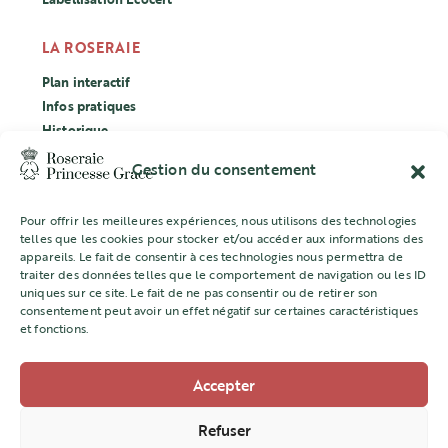
LA ROSERAIE
Plan interactif
Infos pratiques
Historique
Évènements
Gestion du consentement
Labellisation Ecocert
Pour offrir les meilleures expériences, nous utilisons des technologies
CONCOURS
telles que les cookies pour stocker et/ou accéder aux informations des
appareils. Le fait de consentir à ces technologies nous permettra de
L’ASSOCIATION
traiter des données telles que le comportement de navigation ou les ID
uniques sur ce site. Le fait de ne pas consentir ou de retirer son
Mentions légales
consentement peut avoir un effet négatif sur certaines caractéristiques
et fonctions.
Accepter
Direction de l’Aménagement Urbain
22 quai Jean Charles Rey -98000 MONACO
Refuser