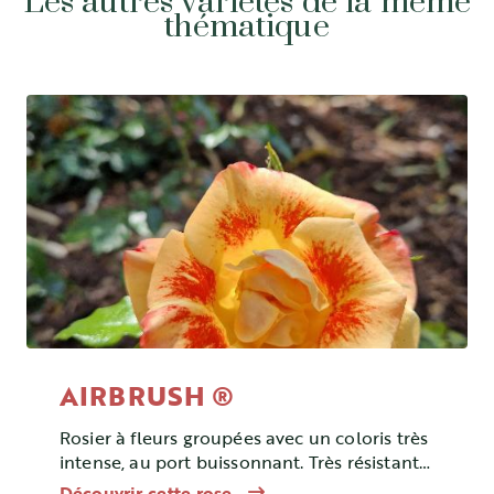
Les autres variétés de la même
thématique
AIRBRUSH ®
Rosier à fleurs groupées avec un coloris très
intense, au port buissonnant. Très résistant
aux maladies.
Découvrir cette rose