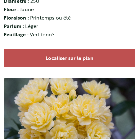
Diamètre :
250
Fleur :
Jaune
Floraison :
Printemps ou été
Parfum :
Léger
Feuillage :
Vert foncé
Localiser sur le plan