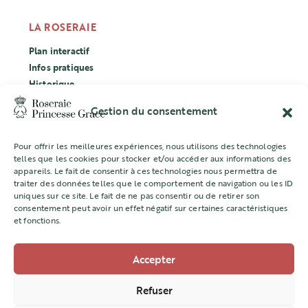
LA ROSERAIE
Plan interactif
Infos pratiques
Historique
Évènements
Gestion du consentement
Labellisation Ecocert
Pour offrir les meilleures expériences, nous utilisons des technologies
CONCOURS
telles que les cookies pour stocker et/ou accéder aux informations des
appareils. Le fait de consentir à ces technologies nous permettra de
L’ASSOCIATION
traiter des données telles que le comportement de navigation ou les ID
uniques sur ce site. Le fait de ne pas consentir ou de retirer son
Mentions légales
consentement peut avoir un effet négatif sur certaines caractéristiques
et fonctions.
Accepter
Direction de l’Aménagement Urbain
22 quai Jean Charles Rey -98000 MONACO
Refuser
+377 98 98 22 77