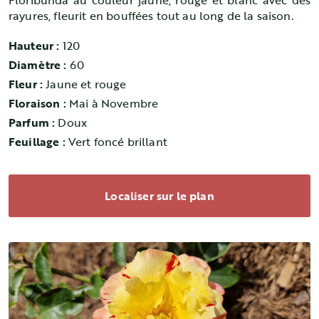
Floribunda au couleur jaune, rouge et blanc avec des
rayures, fleurit en bouffées tout au long de la saison.
Hauteur :
120
Diamètre :
60
Fleur :
Jaune et rouge
Floraison :
Mai à Novembre
Parfum :
Doux
Feuillage :
Vert foncé brillant
Localiser sur le plan