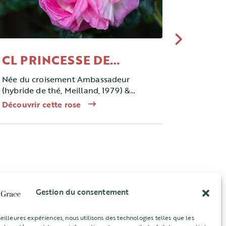
CL PRINCESSE DE
CL PR
MONACO ®
MONA
Née du croisement Ambassadeur
Née du c
(hybride de thé, Meilland, 1979) &
(hybride 
paix (hybride de thé, Meilland 1935),
paix (hyb
Découvrir cette rose
Découvrir
ce rosier est un hybride de thé.
ce rosier
Gestion du consentement
meilleures expériences, nous utilisons des technologies telles que les