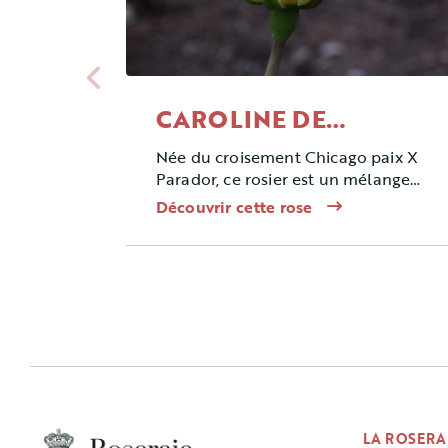
CAROLINE DE
MONACO ®
Née du croisement Chicago paix X
Parador, ce rosier est un mélange
d'hybride de thé.
Découvrir cette rose
LA ROSERA