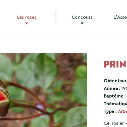
Les roses
Concours
L’Asso
PRI
Obtenteur
Année :
19
Baptême :
Thématiqu
Type :
Arb
Ce rosier 