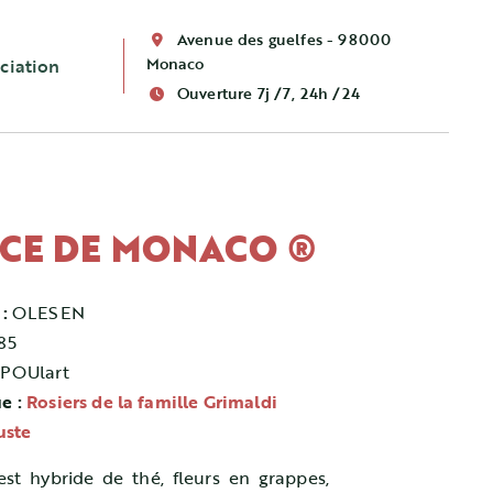
Avenue des guelfes - 98000
Monaco
ciation
Ouverture 7j /7, 24h /24
NCE DE MONACO ®
 :
OLESEN
85
POUlart
e :
Rosiers de la famille Grimaldi
uste
est hybride de thé, fleurs en grappes,