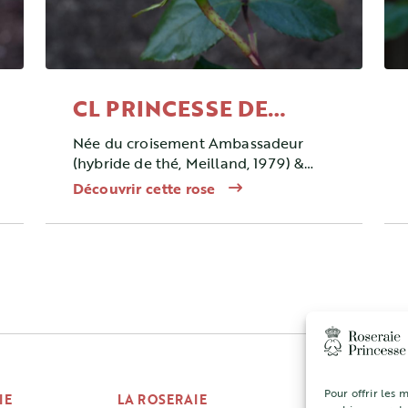
CL PRINCESSE DE
MONACO ®
Née du croisement Ambassadeur
(hybride de thé, Meilland, 1979) &
paix (hybride de thé, Meilland 1935),
Découvrir cette rose
ce rosier est un hybride de thé.
Pour offrir les 
IE
LA ROSERAIE
CONCOURS