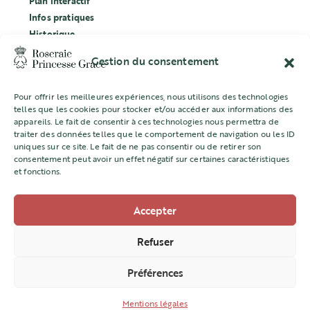
Plan interactif
Infos pratiques
Historique
Évènements
Gestion du consentement
Labellisation Ecocert
Pour offrir les meilleures expériences, nous utilisons des technologies
CONCOURS
telles que les cookies pour stocker et/ou accéder aux informations des
appareils. Le fait de consentir à ces technologies nous permettra de
L’ASSOCIATION
traiter des données telles que le comportement de navigation ou les ID
uniques sur ce site. Le fait de ne pas consentir ou de retirer son
Mentions légales
consentement peut avoir un effet négatif sur certaines caractéristiques
et fonctions.
Accepter
Direction de l’Aménagement Urbain
22 quai Jean Charles Rey -98000 MONACO
Refuser
+377 98 98 22 77
Préférences
amenagement@gouv.mc
Mentions légales