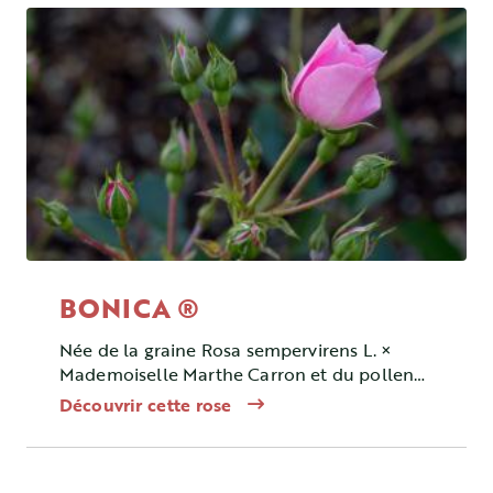
BONICA ®
Née de la graine Rosa sempervirens L. ×
Mademoiselle Marthe Carron et du pollen
Picasso, ce rosier est Floribunda.
Découvrir cette rose