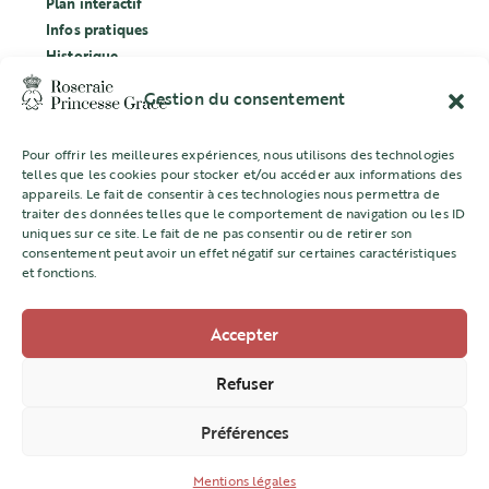
Plan interactif
Infos pratiques
Historique
Évènements
Gestion du consentement
Labellisation Ecocert
Pour offrir les meilleures expériences, nous utilisons des technologies
CONCOURS
telles que les cookies pour stocker et/ou accéder aux informations des
appareils. Le fait de consentir à ces technologies nous permettra de
L’ASSOCIATION
traiter des données telles que le comportement de navigation ou les ID
uniques sur ce site. Le fait de ne pas consentir ou de retirer son
Mentions légales
consentement peut avoir un effet négatif sur certaines caractéristiques
et fonctions.
Accepter
Direction de l’Aménagement Urbain
22 quai Jean Charles Rey -98000 MONACO
Refuser
+377 98 98 22 77
Préférences
amenagement@gouv.mc
Mentions légales